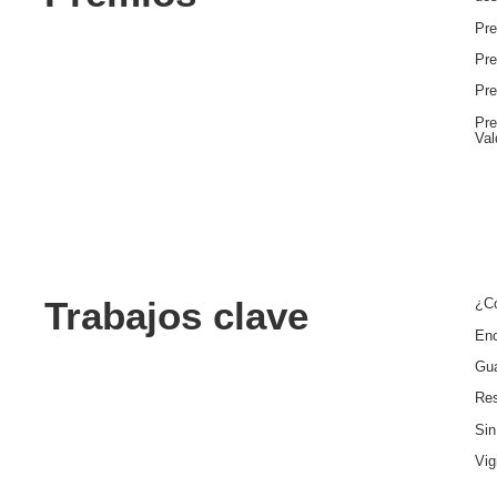
Pr
Pre
Pre
Pre
Val
Trabajos clave
¿Có
Enc
Gua
Res
Sin
Vig