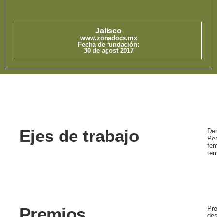
Jalisco
www.zonadocs.mx
Fecha de fundación:
30 de agost 2017
Ejes de trabajo
Der
Per
fem
terr
Premios
Pre
des