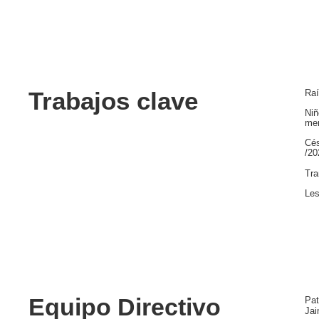
Trabajos clave
Raí
Niñ
mem
Cés
/20
Tra
Les
Equipo Directivo
Pat
Jai