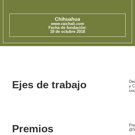
Chihuahua
www.raichali.com
Fecha de fundación:
18 de octubre 2018
Ejes de trabajo
Der
y C
soc
Premios
Pre
@S