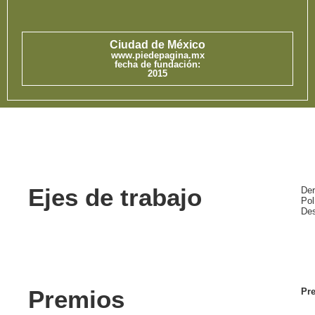
Ciudad de México
www.piedepagina.mx
fecha de fundación:
2015
Ejes de trabajo
Der
Pol
Des
Premios
Pre