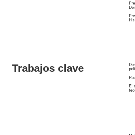
Pre
De
Pre
His
Trabajos clave
Des
pol
Red
El 
fed