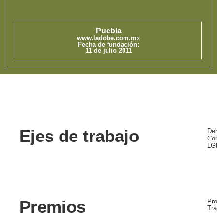
Puebla
www.ladobe.com.mx
Fecha de fundación:
11 de julio 2011
Ejes de trabajo
Der
Cor
LG
Premios
Pre
Tra